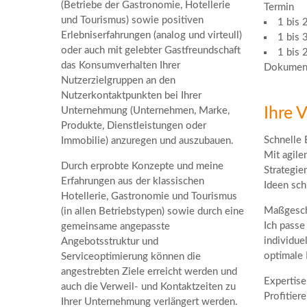
(Betriebe der Gastronomie, Hotellerie
Termin
und Tourismus) sowie positiven
1 bis 
Erlebniserfahrungen (analog und virteull)
1 bis 
oder auch mit gelebter Gastfreundschaft
1 bis 
das Konsumverhalten Ihrer
Dokument
Nutzerzielgruppen an den
Nutzerkontaktpunkten bei Ihrer
Ihre V
Unternehmung (Unternehmen, Marke,
Produkte, Dienstleistungen oder
Schnelle 
Immobilie) anzuregen und auszubauen.
Mit agil
Durch erprobte Konzepte und meine
Strategie
Erfahrungen aus der klassischen
Ideen sch
Hotellerie, Gastronomie und Tourismus
Maßgesch
(in allen Betriebstypen) sowie durch eine
Ich passe
gemeinsame angepasste
individue
Angebotsstruktur und
optimale 
Serviceoptimierung können die
angestrebten Ziele erreicht werden und
Expertise
auch die Verweil- und Kontaktzeiten zu
Profitier
Ihrer Unternehmung verlängert werden.