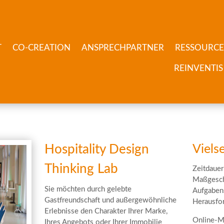
T
CO-CREATION
ANSPRECHPARTNER
RESSOURC
REINVENTIS
Hospitality Design
Viels
Thinking Lab
Zeitdauer
Maßgesch
Sie möchten durch gelebte
Aufgabens
Gastfreundschaft und außergewöhnliche
Herausfo
Erlebnisse den Charakter Ihrer Marke,
Online-M
Ihres Angebots oder Ihrer Immobilie