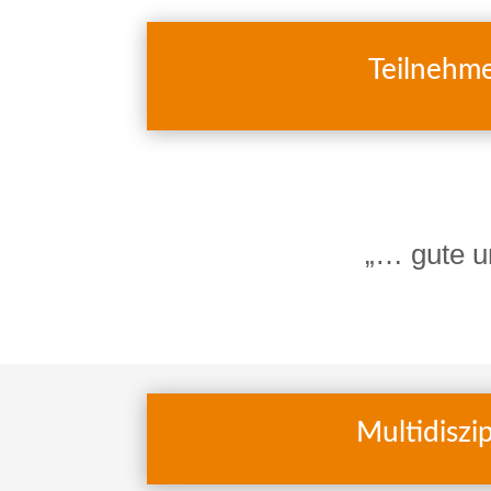
Teilnehm
„… gute un
Multidiszi