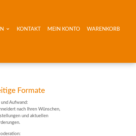
EN
KONTAKT
MEIN KONTO
WARENKORB
eitige Formate
 und Aufwand:
neidert nach Ihren Wünschen,
tellungen und aktuellen
rderungen.
oderation: