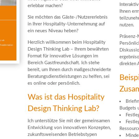
Interakti
erlebbar machen?
Ihnen erm
Sie möchten das Gäste-/Nutzererlebnis
teilzuneh
in Ihrer Hospitality-Unternehmung auf
nutzen.
ein neues Niveau heben?
Präsenz-
Herzlich willkommen beim Hospitality
Persönlic
Design Thinking Lab – Ihrem bewährten
Diskussi
Format für innovative Lösungen im
ergebniso
Bereich Gastfreundschaft. Ich stehe
direkten 
bereit, um Ihnen durch maßgeschneiderte
Beispi
Beratungsdienstleistungen zu helfen, sei
es online oder persönlich.
Zusa
Was ist das Hospitality
Briefi
Design Thinking Lab?
Budgets u
Festle
Ich unterstütze Sie mit der gemeinsamen
Festle
Entwicklung von innovativen Konzepten,
Ressource
zukunftsweisenden Betriebstypen
Mindes