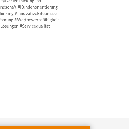
lityDesignThinkingLab
undschaft #Kundenorientierung
inking #InnovativeErlebnisse
fahrung #Wettbewerbsfähigkeit
Lösungen #Servicequalität