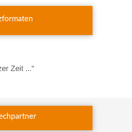
zformaten
r Zeit ..."
rechpartner