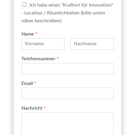
Ich habe einen "Kraftort für Innovation"
- Location / Räumlichkeiten (bitte unten
näher beschreiben)
Name
*
V
N
o
a
Telefonnummer
*
r
c
n
h
a
n
m
a
e
m
Email
*
e
Nachricht
*