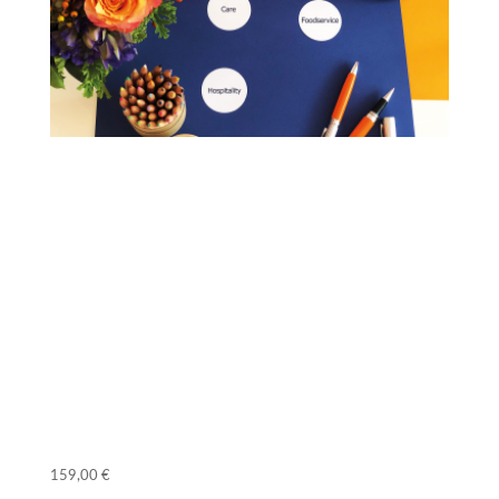
Value Design Thinking:
Gemeinschaftsgastronomie – neu denken
Methodik, 5 Checklisten und 1 Werkzeug
1 Gutschein für professionelles
Restaurantmarketing
Ein Online-Kurs für GV-Manager
159,00
€