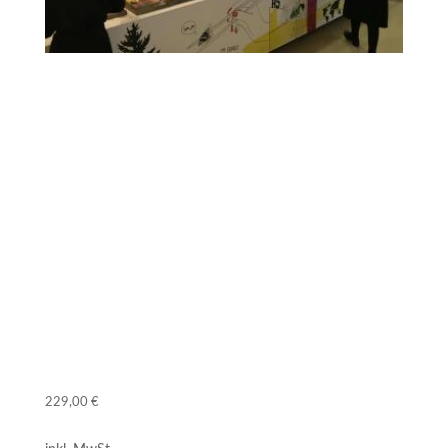
Gemeinschaftsgastronomie – neu erfinden
für Business, Care, Education, Foodservice
oder Hospitality
Methodik, 5 Checklisten und 11 Werkzeuge
1 Gutschein für professionelles
Restaurantmarketing
Ein Online-Kurs für GV-Manager
229,00
€