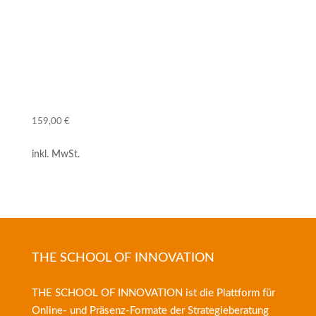
1 Gutschein für professionelles
Restaurantmarketing
Ein Online-Kurs für GV-Manager
159,00
€
inkl. MwSt.
THE SCHOOL OF INNOVATION
THE SCHOOL OF INNOVATION ist die Plattform für
Online- und Präsenz-Formate der
Strategieberatung