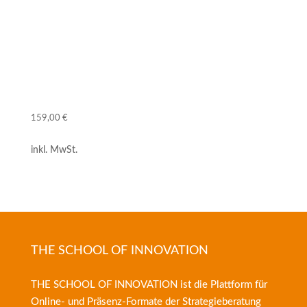
1 Gutschein für professionelles
Restaurantmarketing
Ein Online-Kurs für GV-Manager
159,00
€
inkl. MwSt.
THE SCHOOL OF INNOVATION
THE SCHOOL OF INNOVATION ist die Plattform für
Online- und Präsenz-Formate der
Strategieberatung