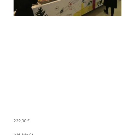
Gemeinschaftsgastronomie – neu erfinden
für Business, Care, Education, Foodservice
oder Hospitality
Methodik, 5 Checklisten und 11 Werkzeuge
1 Gutschein für professionelles
Restaurantmarketing
Ein Online-Kurs für GV-Manager
229,00
€